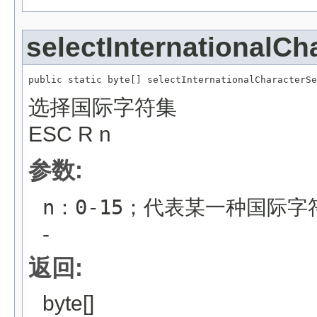
selectInternationalCh
public static byte[] selectInternationalCharacterSe
选择国际字符集
ESC R n
参数:
n：0-15；代表某一种国际字
-
返回:
byte[]