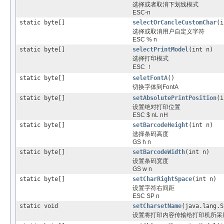
选择或者取消下划线模式
ESC-n
static byte[]
selectOrCancleCustomChar
(i
选择或取消用户自定义字符
ESC % n
static byte[]
selectPrintModel
(int n)
选择打印模式
ESC ！
static byte[]
seletFontA
()
切换字体到FontA
static byte[]
setAbsolutePrintPosition
(i
设置绝对打印位置
ESC $ nL nH
static byte[]
setBarcodeHeight
(int n)
选择条码高度
GS h n
static byte[]
setBarcodeWidth
(int n)
设置条码宽度
GS w n
static byte[]
setCharRightSpace
(int n)
设置字符右间距
ESC SP n
static void
setCharsetName
(java.lang.S
设置将打印内容传输给打印机所采用