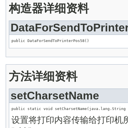
构造器详细资料
DataForSendToPrinte
public DataForSendToPrinterPos58()
方法详细资料
setCharsetName
public static void setCharsetName(java.lang.String 
设置将打印内容传输给打印机