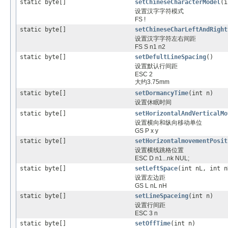
static byte[]
setChineseCharacterModel
(i
设置汉字字符模式
FS !
static byte[]
setChineseCharLeftAndRight
设置汉字字符左右间距
FS S n1 n2
static byte[]
setDefultLineSpacing
()
设置默认行间距
ESC 2
大约3.75mm
static byte[]
setDormancyTime
(int n)
设置休眠时间
static byte[]
setHorizontalAndVerticalMo
设置横向和纵向移动单位
GS P x y
static byte[]
setHorizontalmovementPosit
设置横线跳格位置
ESC D n1...nk NUL;
static byte[]
setLeftSpace
(int nL, int n
设置左边距
GS L nL nH
static byte[]
setLineSpaceing
(int n)
设置行间距
ESC 3 n
static byte[]
setOffTime
(int n)