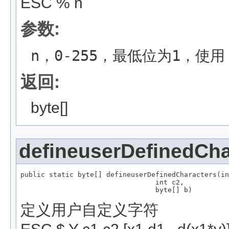
ESC % n
参数:
n，0-255，最低位为1，使
返回:
byte[]
defineuserDefinedCha
public static byte[] defineuserDefinedCharacters(in
                                 int c2,

                                 byte[] b)
定义用户自定义字符