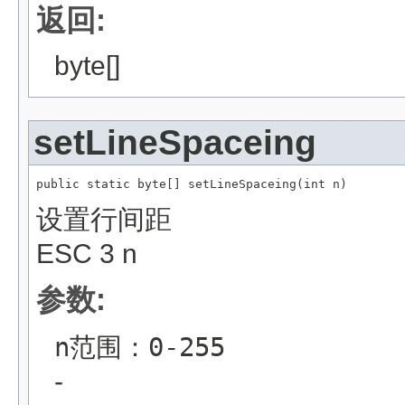
返回:
byte[]
setLineSpaceing
public static byte[] setLineSpaceing(int n)
设置行间距
ESC 3 n
参数:
n范围：0-255
-