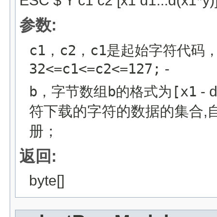
ESC $ Y c1 c2 [x1 d1...d(x1*y)].
参数:
c1，c2，c1是起始字符代码
32<=c1<=c2<=127;
-
b，字节数组b的格式为[x1
- d
符下载的字符的数据的集合,
册；
返回:
byte[]