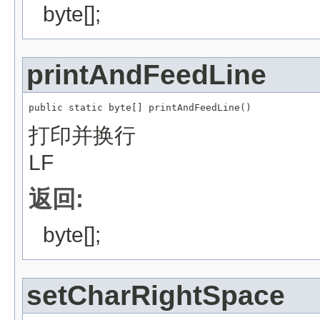
byte[];
printAndFeedLine
public static byte[] printAndFeedLine()
打印并换行
LF
返回:
byte[];
setCharRightSpace