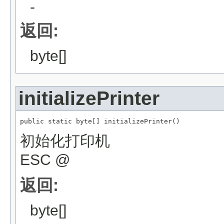
-
返回:
byte[]
initializePrinter
public static byte[] initializePrinter()
初始化打印机
ESC @
返回:
byte[]