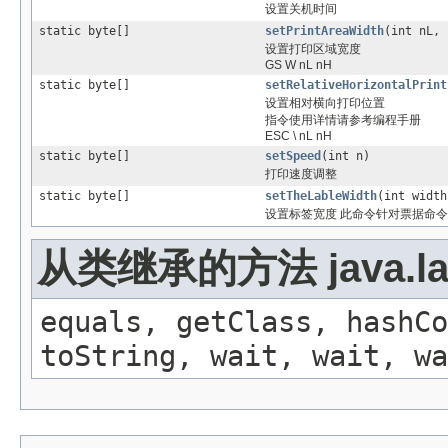
设置关机时间
static byte[]
setPrintAreaWidth
(int nL, 
设置打印区域宽度
GS W nL nH
static byte[]
setRelativeHorizontalPrint
设置相对横向打印位置
指令使用详情请参考编程手册
ESC \ nL nH
static byte[]
setSpeed
(int n)
打印速度调整
static byte[]
setTheLableWidth
(int width
设置标签宽度 此命令针对票据命
从类继承的方法 java.lan
equals, getClass, hashCo
toString, wait, wait, wa