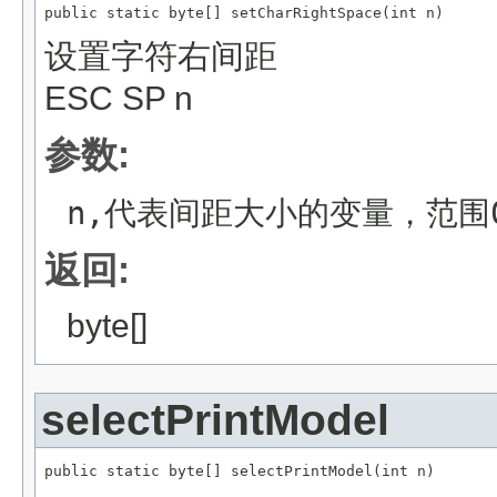
public static byte[] setCharRightSpace(int n)
设置字符右间距
ESC SP n
参数:
n,代表间距大小的变量，范围0
返回:
byte[]
selectPrintModel
public static byte[] selectPrintModel(int n)