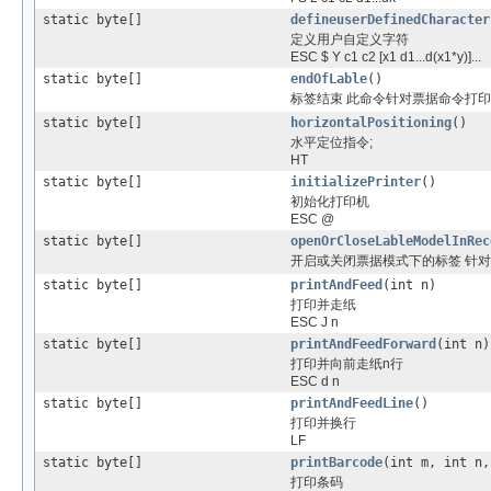
static byte[]
defineuserDefinedCharacter
定义用户自定义字符
ESC $ Y c1 c2 [x1 d1...d(x1*y)]...
static byte[]
endOfLable
()
标签结束 此命令针对票据命令打
static byte[]
horizontalPositioning
()
水平定位指令;
HT
static byte[]
initializePrinter
()
初始化打印机
ESC @
static byte[]
openOrCloseLableModelInRec
开启或关闭票据模式下的标签 针对新
static byte[]
printAndFeed
(int n)
打印并走纸
ESC J n
static byte[]
printAndFeedForward
(int n)
打印并向前走纸n行
ESC d n
static byte[]
printAndFeedLine
()
打印并换行
LF
static byte[]
printBarcode
(int m, int n,
打印条码