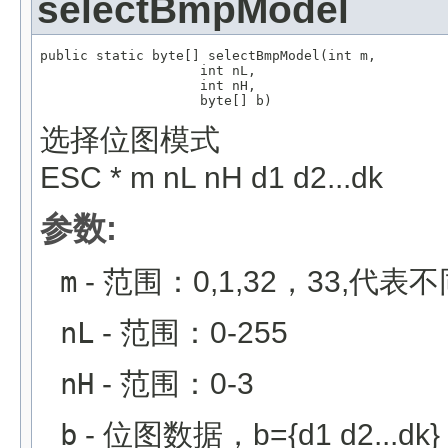
selectBmpModel
public static byte[] selectBmpModel(int m,

                    int nL,

                    int nH,

                    byte[] b)
选择位图模式
ESC * m nL nH d1 d2...dk
参数:
m
- 范围：0,1,32，33,代
nL
- 范围：0-255
nH
- 范围：0-3
b
- 位图数据，b={d1 d2...dk