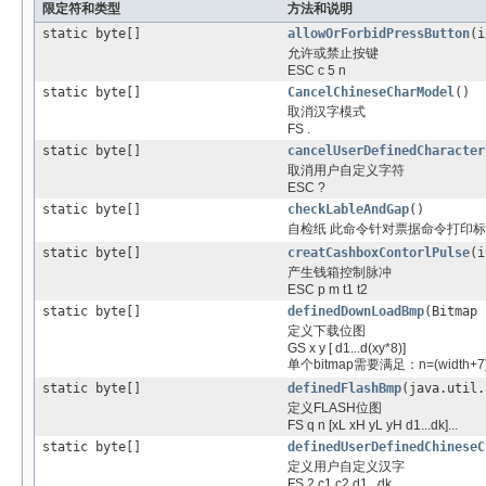
限定符和类型
方法和说明
static byte[]
allowOrForbidPressButton
(i
允许或禁止按键
ESC c 5 n
static byte[]
CancelChineseCharModel
()
取消汉字模式
FS .
static byte[]
cancelUserDefinedCharacter
取消用户自定义字符
ESC ?
static byte[]
checkLableAndGap
()
自检纸 此命令针对票据命令打印
static byte[]
creatCashboxContorlPulse
(i
产生钱箱控制脉冲
ESC p m t1 t2
static byte[]
definedDownLoadBmp
(Bitmap
定义下载位图
GS x y [ d1...d(xy*8)]
单个bitmap需要满足：n=(width+7)/
static byte[]
definedFlashBmp
(java.util
定义FLASH位图
FS q n [xL xH yL yH d1...dk]...
static byte[]
definedUserDefinedChineseC
定义用户自定义汉字
FS 2 c1 c2 d1...dk