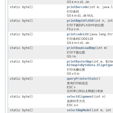
GS k m n d1...dn
static byte[]
printBarcode
(int m, java.l
打印条码
GS k m d1...dk NUL
static byte[]
printBmpInFLASH
(int n, int
打印下载到FLASH中的位图
FS p n m
static byte[]
printcode128
(java.lang.Str
打印条码CODE128
GS k m n d1...dn
static byte[]
printDownLoadBmp
(int m)
打印下载位图
GS / m
static byte[]
printRasterBmp
(int m, Bit
BitmapToByteData.AlignType
打印光栅位图
GS v 0 m
static byte[]
queryPrinterState
()
查询打印机状态
ESC v
仅对串口和以太网接口有效
static byte[]
selectAlignment
(int n)
选择对齐方式
ESC a n
static byte[]
selectBmpModel
(int m, int 