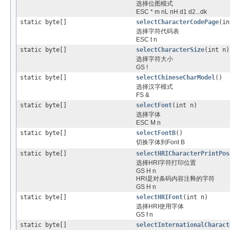
选择位图模式
ESC * m nL nH d1 d2...dk
static byte[]
selectCharacterCodePage
(in
选择字符代码表
ESC t n
static byte[]
selectCharacterSize
(int n)
选择字符大小
GS !
static byte[]
selectChineseCharModel
()
选择汉字模式
FS &
static byte[]
selectFont
(int n)
选择字体
ESC M n
static byte[]
selectFontB
()
切换字体到Font B
static byte[]
selectHRICharacterPrintPos
选择HRI字符打印位置
GS H n
HRI是对条码内容注释的字符
GS H n
static byte[]
selectHRIFont
(int n)
选择HRI使用字体
GS f n
static byte[]
selectInternationalCharact