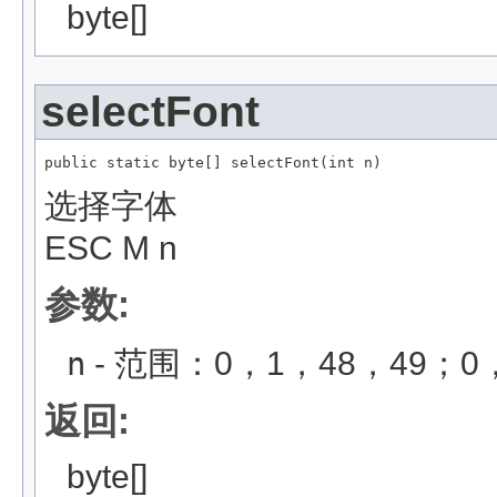
byte[]
selectFont
public static byte[] selectFont(int n)
选择字体
ESC M n
参数:
n
- 范围：0，1，48，49；
返回:
byte[]