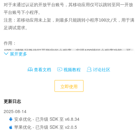
对于未通过认证的开放平台账号，其移动应用仅可以跳转至同一开放
平台账号下小程序。

注意：若移动应用未上架，则最多只能跳转小程序100次/天，用于满
足调试需求。

作用：

APP一键唤起微信打开指定的小程序，实现APP跳转小程序功能，可
展开更多
实现APP往小程序导流；

查看文档
视频教程
讨论社区
功能：

可设置APP唤起微信拉起小程序；

立即使用
开发：

更新日志
提供jsBridge.wxLaunchMiniProgram开发方案，通过页面JS调用
2025-08-14
来实现自定义；
安卓优化 - 已升级 SDK 至 v6.8.34
苹果优化 - 已升级 SDK 至 v2.0.5