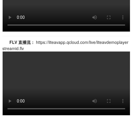
FLV 直播流：
https://liteavapp.qcloud.com/live/liteavdemoplayer
streamid.flv