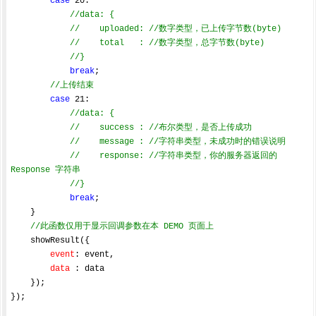
case
20
:

//data: {
//    uploaded: //数字类型，已上传字节数(byte)
//    total   : //数字类型，总字节数(byte)
//}
break
;

//上传结束
case
21
:

//data: {
//    success : //布尔类型，是否上传成功
//    message : //字符串类型，未成功时的错误说明
//    response: //字符串类型，你的服务器返回的 
Response 字符串
//}
break
;

    }

//此函数仅用于显示回调参数在本 DEMO 页面上
    showResult({

event
: event,

data
 : data

    });

});
