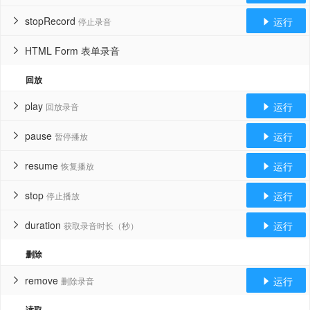
stopRecord
运行
停止录音


HTML Form 表单录音

回放
play
运行
回放录音


pause
运行
暂停播放


resume
运行
恢复播放


stop
运行
停止播放


duration
运行
获取录音时长（秒）


删除
remove
运行
删除录音


读取