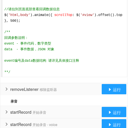
//请拉到页面底部查看回调数据信息
$(
'html,body'
).animate({ 
scrollTop
: $(
'#view'
).offset().top 
}, 
500
);

/**

回调参数说明：

event - 事件代码，数字类型

data  - 事件数据，JSON 对象

event编号及data数据结构 请详见具体接口注释

**/
removeListener
运行
移除监听器


录音
startRecord
运行
开始录音


startRecord
运行
开始录音 - voice

