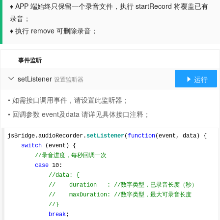
♦ APP 端始终只保留一个录音文件，执行 startRecord 将覆盖已有
录音；
♦ 执行 remove 可删除录音；
事件监听
setListener
运行
设置监听器


• 如需接口调用事件，请设置此监听器；
• 回调参数 event及data 请详见具体接口注释；
jsBridge.audioRecorder.
setListener
(
function
(
event, data
) 
{

switch
 (event) {

//录音进度，每秒回调一次
case
10
:

//data: {
//    duration   : //数字类型，已录音长度（秒）
//    maxDuration: //数字类型，最大可录音长度
//}
break
;
